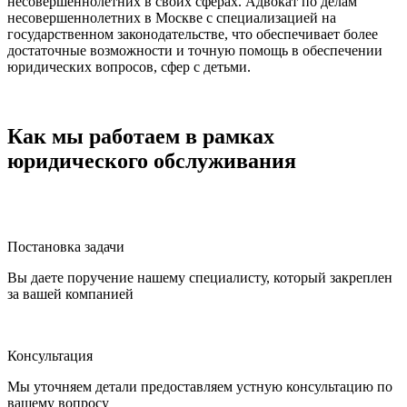
несовершеннолетних в своих сферах. Адвокат по делам
несовершеннолетних в Москве с специализацией на
государственном законодательстве, что обеспечивает более
достаточные возможности и точную помощь в обеспечении
юридических вопросов, сфер с детьми.
Образцы документов по делам несовершеннолетних
Исковые заявления
Исковое заявление об определении места жительства ребенка
Как мы работаем в рамках
Исковое заявление об ограничении родительских прав
юридического обслуживания
Исковое заявление об участии в воспитании ребенка
Жалобы
Апелляционная жалоба
Кассационная жалоба
Надзорная жалоба
Постановка задачи
Вы даете поручение нашему специалисту, который закреплен
за вашей компанией
Консультация
Мы уточняем детали предоставляем устную консультацию по
вашему вопросу